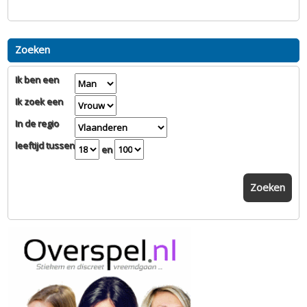
Zoeken
Ik ben een
Ik zoek een
In de regio
leeftijd tussen
en
Zoeken